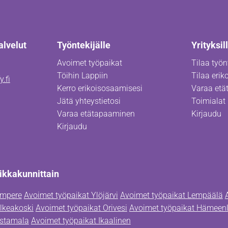
alvelut
Työntekijälle
Yrityksil
Avoimet työpaikat
Tilaa työn
Töihin Lappiin
Tilaa erik
.fi
Kerro erikoisosaamisesi
Varaa et
Jätä yhteystietosi
Toimialat
Varaa etätapaaminen
Kirjaudu
Kirjaudu
ikkakunnittain
ampere
Avoimet työpaikat Ylöjärvi
Avoimet työpaikat Lempäälä
lkeakoski
Avoimet työpaikat Orivesi
Avoimet työpaikat Hämeen
astamala
Avoimet työpaikat Ikaalinen