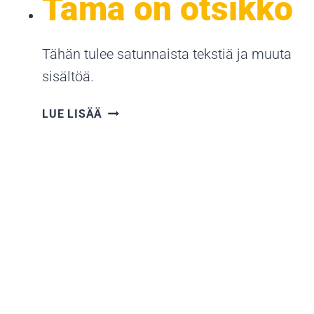
Tämä on otsikko
Tähän tulee satunnaista tekstiä ja muuta
sisältöä.
TÄMÄ
LUE LISÄÄ
ON
OTSIKKO