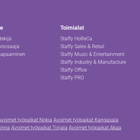
le
Toimialat
tekijä
Staffy HoReCa
oisosaaja
Staffy Sales & Retail
ätapaaminen
Staffy Music & Entertainment
Staffy Industry & Manufacture
Staffy Office
Staffy PRO
Avoimet työpaikat Nokia
Avoimet työpaikat Kangasala
linna
Avoimet työpaikat Toijala
Avoimet työpaikat Akaa