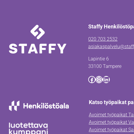
FRINGILLA
Staffy Henkilöstöp
020 703 2532
asiakaspalvelu@staffy
Lapintie 6
33100 Tampere
Facebook
Instagram
LinkedIn
Katso työpaikat pa
Avoimet työpaikat T
Avoimet työpaikat Va
Avoimet työpaikat S